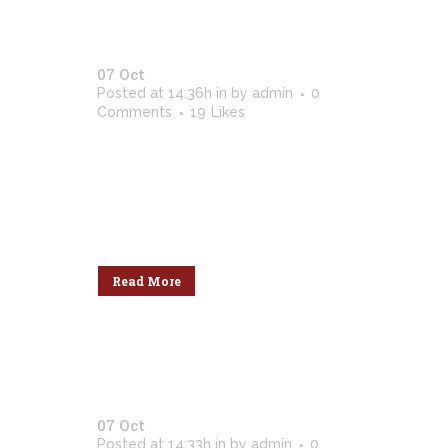
07 Oct
Der Spiegel Cover Art
Posted at 14:36h
in
by
admin
0
Comments
19
Likes
Lorem ipsum dolor sit amet,
consectetuer adipiscing elit. Nam
cursus. Morbi ut mi. Nullam enim
leo, egestas id, condimentum at,
laoreet mattis, massa....
Read More
07 Oct
Festival 2014
Posted at 14:33h
in
by
admin
0