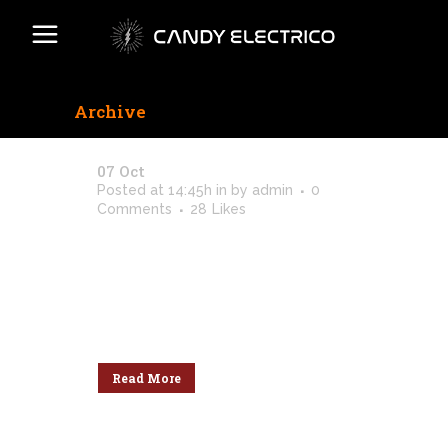
Archive
07 Oct
Stockholm Fashion
Posted at 14:45h
in
by
admin
0
Comments
28
Likes
Lorem ipsum dolor sit amet,
consectetuer adipiscing elit. Nam
cursus. Morbi ut mi. Nullam enim
leo, egestas id, condimentum at,
laoreet mattis, massa....
Read More