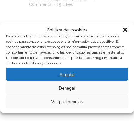
Comments
15
Likes
Lorem ipsum dolor sit amet,
consectetuer adipiscing elit. Nam
cursus. Morbi ut mi. Nullam enim
Política de cookies
leo, egestas id, condimentum at,
Para ofrecer las mejores experiencias, utilizamos tecnologías como las
laoreet mattis, massa....
cookies para almacenar y/o acceder a la información del dispositivo. El
consentimiento de estas tecnologías nos permitirá procesar datos como el
comportamiento de navegación o las identificaciones únicas en este sitio.
Read More
No consentir o retirar el consentimiento, puede afectar negativamente a
ciertas características y funciones.
Aceptar
Denegar
07 Oct
STV Music Awards 2013
Ver preferencias
Posted at 14:31h
in
by
admin
0
Comments
58
Likes
Lorem ipsum dolor sit amet,
consectetuer adipiscing elit. Nam
cursus. Morbi ut mi. Nullam enim