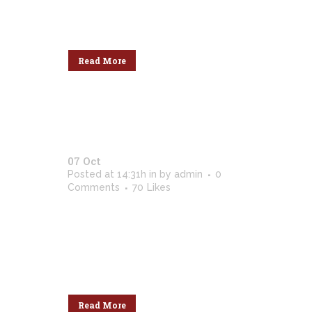
leo, egestas id, condimentum at,
laoreet mattis, massa....
Read More
07 Oct
Pale Skin Apparel
Posted at 14:31h
in
by
admin
0
Comments
70
Likes
Lorem ipsum dolor sit amet,
consectetuer adipiscing elit. Nam
cursus. Morbi ut mi. Nullam enim
leo, egestas id, condimentum at,
laoreet mattis, massa....
Read More