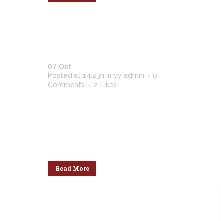
07 Oct
Last Iceland Sunshine
Posted at 14:23h
in
by
admin
0
Comments
2
Likes
Lorem ipsum dolor sit amet,
consectetuer adipiscing elit. Nam
cursus. Morbi ut mi. Nullam enim
leo, egestas id, condimentum at,
laoreet mattis, massa....
Read More