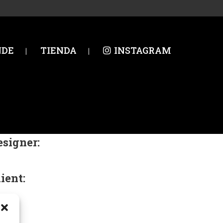
NDE
TIENDA
INSTAGRAM
esigner:
ura Loren
ient:
de
ear: