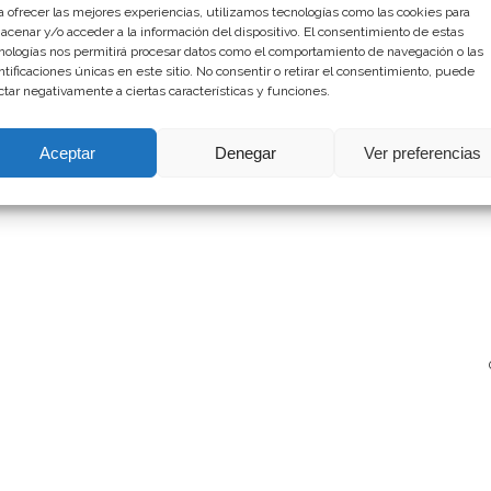
11
a ofrecer las mejores experiencias, utilizamos tecnologías como las cookies para
acenar y/o acceder a la información del dispositivo. El consentimiento de estas
A
nologías nos permitirá procesar datos como el comportamiento de navegación o las
ntificaciones únicas en este sitio. No consentir o retirar el consentimiento, puede
Lo
ctar negativamente a ciertas características y funciones.
ad
in
Aceptar
Denegar
Ver preferencias
Ut
ex
ea
in
do
oc
cu
la