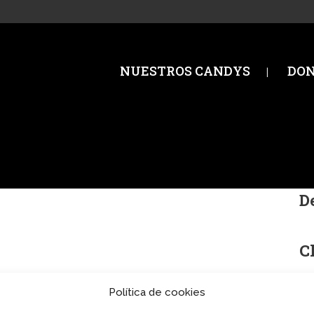
NUESTROS CANDYS
DO
D
La
Cl
Qo
Política de cookies
Y