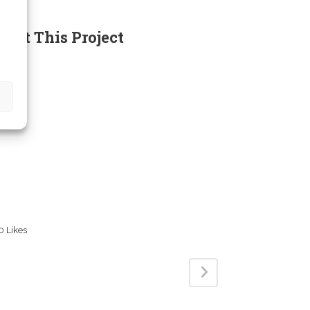
/2020
bout This Project
rem ipsum dolor sit amet, consectetur
ipiscing elit, sed do eiusmod tempor
cididunt ut labore et dolore magna aliqua.
 enim ad minim veniam, quis nostrud
ercitation ullamco laboris nisi ut aliquip ex
 commodo consequat. Duis aute irure dolor
 reprehenderit in voluptate velit esse cillum
lore eu fugiat nulla pariatur. Excepteur sint
caecat cupidatat non proident, sunt in
lpa qui officia deserunt mollit anim id est
borum.
0
Likes