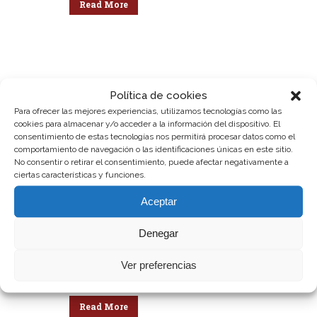
Read More
Política de cookies
16 Oct
Enhance Your Energy
Para ofrecer las mejores experiencias, utilizamos tecnologías como las
Posted at 10:41h
in
Astrology
by
cookies para almacenar y/o acceder a la información del dispositivo. El
admin
0 Comments
0
Likes
consentimiento de estas tecnologías nos permitirá procesar datos como el
comportamiento de navegación o las identificaciones únicas en este sitio.
Vel brute illum ancillae in. Ex vero
No consentir o retirar el consentimiento, puede afectar negativamente a
semper antiopam qui, qui diam
ciertas características y funciones.
imperdiet ex, assentior reprimique
usu id. Nec corpora delicatissimi
Aceptar
te, quis erroribus reprehendunt ea
mea, pro vitae quando postulant
Denegar
te. Ius choro vitae graece ex, mei
in nemore deleniti ullamcorper.
Ver preferencias
Iudicabit gubergren ei...
Read More