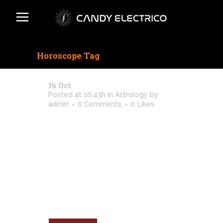
Horoscope Tag
16 Oct
Spiritual Practice
Posted at 10:43h
in
Astrology
by
admin
0 Comments
0
Likes
Vel brute illum ancillae in. Ex vero
semper antiopam qui, qui diam
imperdiet ex, assentior reprimique
usu id. Nec corpora delicatissimi
te, quis erroribus reprehendunt ea
mea, pro vitae quando postulant
te. Ius choro vitae graece ex, mei
in nemore deleniti ullamcorper.
Iudicabit gubergren ei...