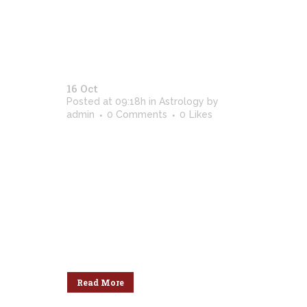
16 Oct
Astro Solar Return
Posted at 09:18h
in
Astrology
by
admin
0 Comments
0
Likes
Vel brute illum ancillae in. Ex vero
semper antiopam qui, qui diam
imperdiet ex, assentior reprimique
usu id. Nec corpora delicatissimi
te, quis erroribus reprehendunt ea
mea, pro vitae quando postulant
te. Ius choro vitae graece ex, mei
in nemore deleniti ullamcorper.
Iudicabit gubergren ei...
Read More